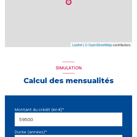
Leaflet
|
© OpenStreetMap
contributors
SIMULATION
Calcul des mensualités
Montant du crédit (en €)*
Durée (années)*