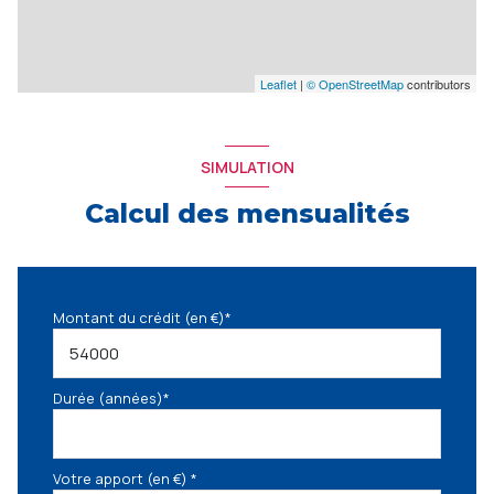
Leaflet
|
© OpenStreetMap
contributors
SIMULATION
Calcul des mensualités
Montant du crédit (en €)*
Durée (années)*
Votre apport (en €) *