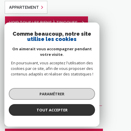
APPARTEMENT
VOIR TOUS LES BIENS À TINCQUES
Comme beaucoup, notre site
utilise les cookies
1 annonces à Rivière
On aimerait vous accompagner pendant
votre visite.
En poursuivant, vous acceptez l'utilisation des
MAISON
cookies par ce site, afin de vous proposer des
contenus adaptés et réaliser des statistiques !
VOIR TOUS LES BIENS À RIVIÈRE
PARAMÉTRER
1 annonces à Izel les hameaux
TOUT ACCEPTER
APPARTEMENT