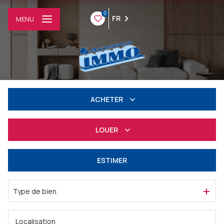
0
FR
MENU
ACHETER
Résidentiel
LOUER
Professionnel
à l'année
ESTIMER
Professionnel
Type de bien