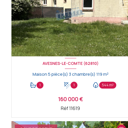
AVESNES-LE-COMTE (62810)
Maison 5 pièce(s) 3 chambre(s) 119 m²
1
1
544 m²
160 000 €
Réf 11619
VOIR LE BIEN