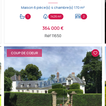
Maison 6 pièce(s) 4 chambre(s) 170 m²
1
1426 m²
2
364 000 €
Réf 11650
VOIR LE BIEN
COUP DE COEUR