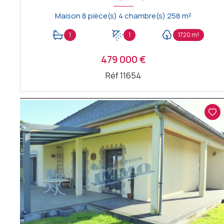
Maison 8 pièce(s) 4 chambre(s) 258 m²
1
1
1720 m²
479 000 €
Réf 11654
VOIR LE BIEN