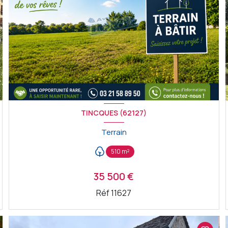
TINCQUES (62127)
Terrain
510 m²
35 500 €
Réf 11627
VOIR LE BIEN