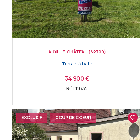
AUXI-LE-CHÂTEAU (62390)
Terrain à batir
34 900 €
Réf 11632
VOIR LE BIEN
EXCLUSIF
COUP DE COEUR