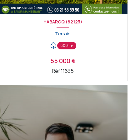
HABARCQ (62123)
Terrain
600 m²
55 000 €
Réf 11635
VOIR LE BIEN