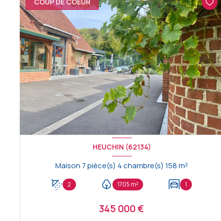
COUP DE COEUR
HEUCHIN (62134)
Maison 7 pièce(s) 4 chambre(s) 158 m²
2
1705 m²
1
345 000 €