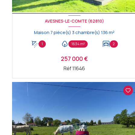
AVESNES-LE-COMTE (62810)
Maison 7 pièce(s) 3 chambre(s) 136 m²
1
1634 m²
2
257 000 €
Réf 11646
VOIR LE BIEN