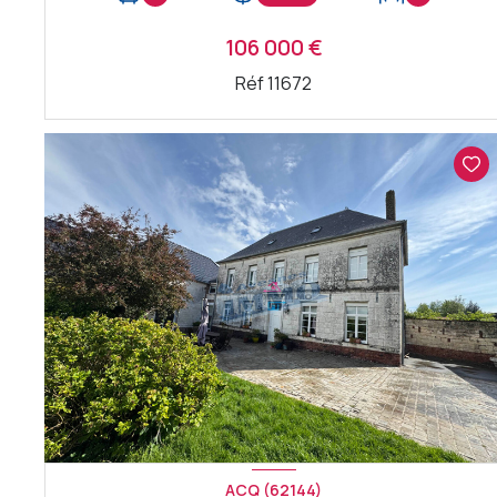
106 000 €
Réf 11672
VOIR LE BIEN
ACQ (62144)