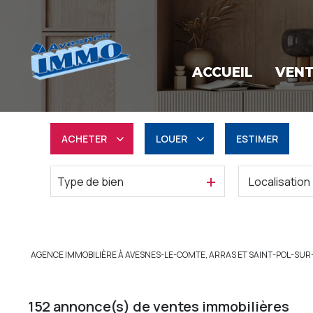
ACCUEIL
VEN
ACHETER
LOUER
ESTIMER
Type de bien
Résidentiel
à l'année
Professionnel
Professionnel
AGENCE IMMOBILIÈRE À AVESNES-LE-COMTE, ARRAS ET SAINT-POL-SUR
152
annonce(s) de ventes immobilières