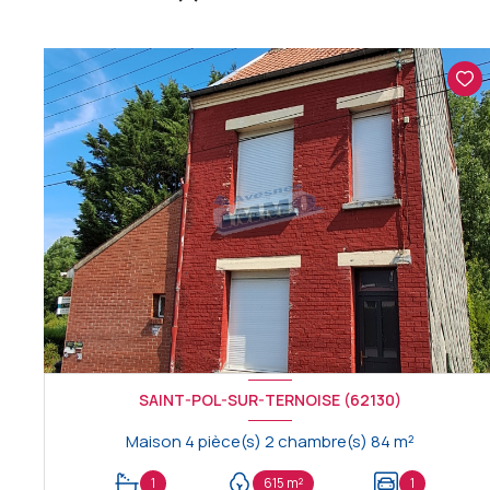
SAINT-POL-SUR-TERNOISE (62130)
Maison 4 pièce(s) 2 chambre(s) 84 m²
1
615 m²
1