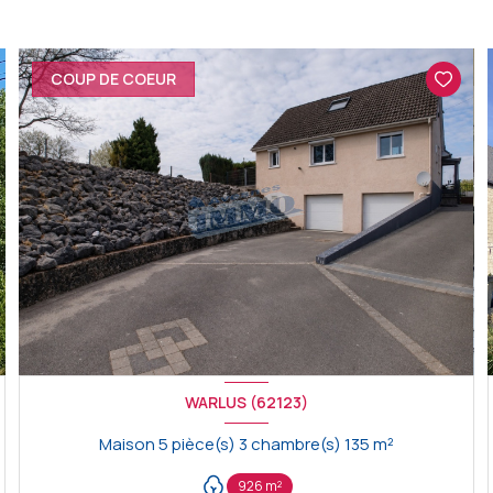
COUP DE COEUR
WARLUS (62123)
Maison 5 pièce(s) 3 chambre(s) 135 m²
926 m²