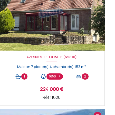
AVESNES-LE-COMTE (62810)
Maison 7 pièce(s) 4 chambre(s) 153 m²
1
1650 m²
2
224 000 €
Réf 11626
VOIR LE BIEN