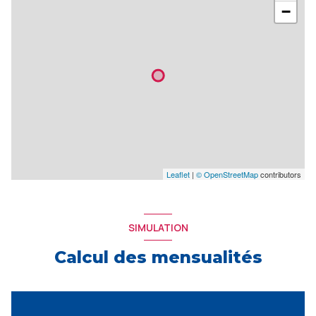
−
Leaflet
|
© OpenStreetMap
contributors
SIMULATION
Calcul des mensualités