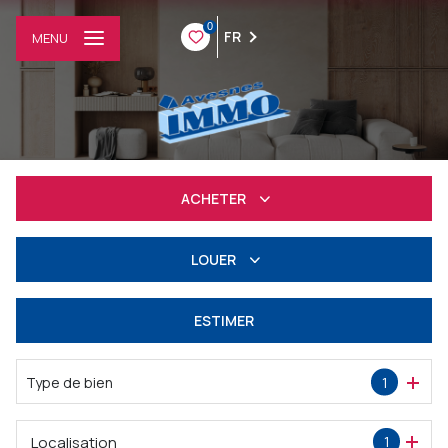
0
FR
MENU
ACHETER
Résidentiel
LOUER
Professionnel
à l'année
ESTIMER
Professionnel
Type de bien
1
Localisation
1