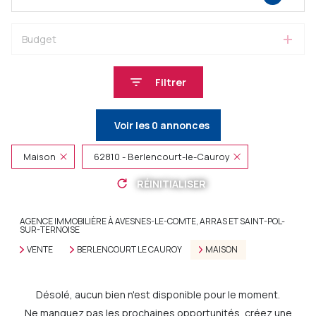
Budget
Filtrer
Voir les
0
annonces
Maison
62810 - Berlencourt-le-Cauroy
RÉINITIALISER
AGENCE IMMOBILIÈRE À AVESNES-LE-COMTE, ARRAS ET SAINT-POL-
SUR-TERNOISE
VENTE
BERLENCOURT LE CAUROY
MAISON
Désolé, aucun bien n'est disponible pour le moment.
Ne manquez pas les prochaines opportunités, créez une