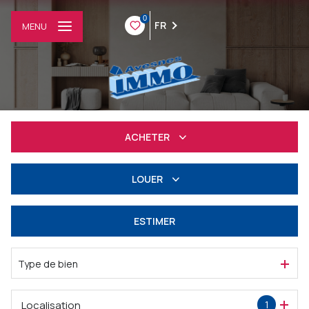
0
FR
MENU
ACHETER
Résidentiel
LOUER
Professionnel
à l'année
ESTIMER
Professionnel
Type de bien
Localisation
1