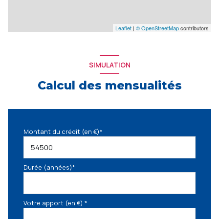
Leaflet
|
© OpenStreetMap
contributors
SIMULATION
Calcul des mensualités
Montant du crédit (en €)*
Durée (années)*
Votre apport (en €) *