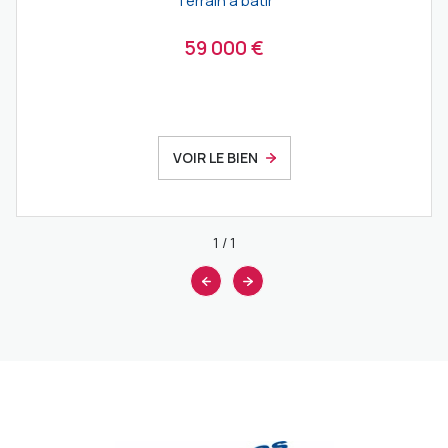
Terrain à batir
59 000 €
VOIR LE BIEN
1
/
1