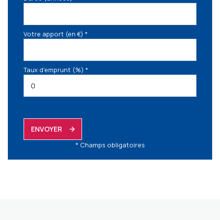
Votre apport (en €) *
Taux d'emprunt (%) *
ENVOYER
* Champs obligatoires