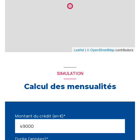
Leaflet
|
© OpenStreetMap
contributors
SIMULATION
Calcul des mensualités
Montant du crédit (en €)*
Durée (années)*