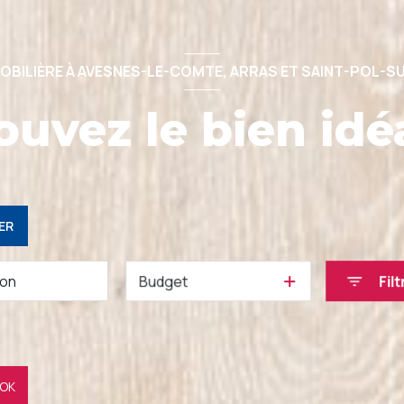
OBILIÈRE À AVESNES-LE-COMTE, ARRAS ET SAINT-POL-S
ouvez le bien idéa
ER
Budget
Filt
OK