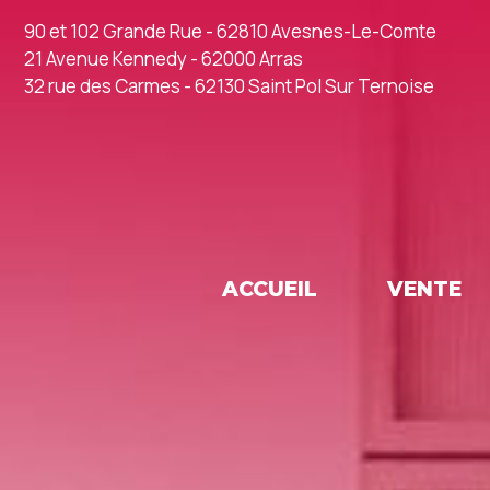
90 et 102 Grande Rue - 62810 Avesnes-Le-Comte
21 Avenue Kennedy - 62000 Arras
32 rue des Carmes - 62130 Saint Pol Sur Ternoise
ACCUEIL
VENTE