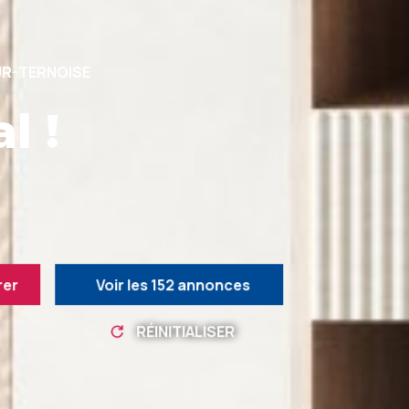
UR-TERNOISE
l !
rer
Voir les
152
annonces
RÉINITIALISER