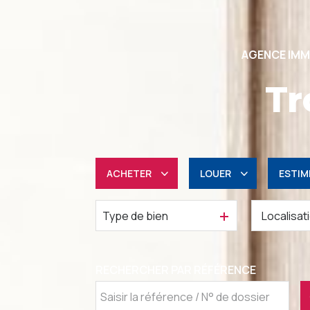
AGENCE IMM
Tr
ACHETER
LOUER
ESTIM
Type de bien
Résidentiel
à l'année
Professionnel
Professionnel
RECHERCHER PAR RÉFÉRENCE