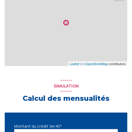
Leaflet
|
© OpenStreetMap
contributors
SIMULATION
Calcul des mensualités
Montant du crédit (en €)*