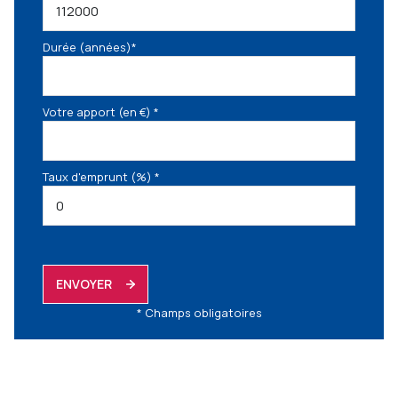
Durée (années)*
Votre apport (en €) *
Taux d'emprunt (%) *
ENVOYER
* Champs obligatoires