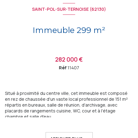
SAINT-POL-SUR-TERNOISE (62130)
Immeuble 299 m²
282 000 €
Réf
11407
Situé à proximité du centre ville, cet immeuble est composé
en rez de chaussée d'un vaste local professionnel de 151 m²
répartis en bureaux, salle de réunion, d'archivage, avec
placards de rangements cuisine, WC, cour et à l'étage
chambre et salle d'eau.
La partie privée est accessible séparèment à l'étage
distribuant , au 1er, par un palier, un appartement de 65 m²
avec cuisine, chambre, salle d'eau, WC.