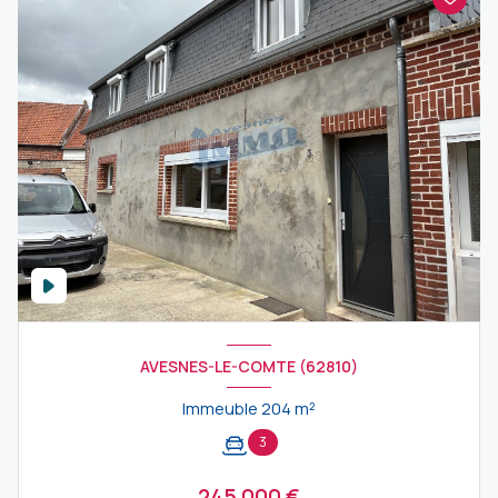
AVESNES-LE-COMTE (62810)
Immeuble 204 m²
3
245 000 €