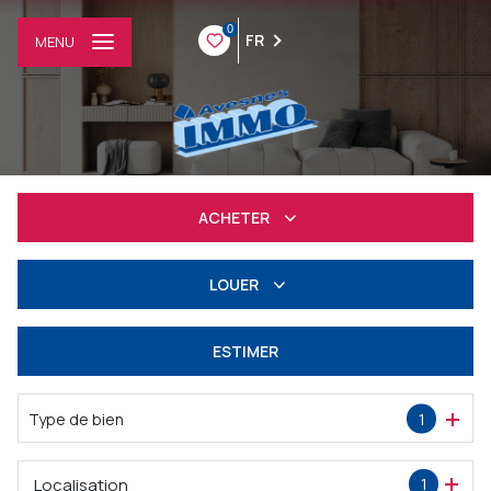
0
FR
MENU
ACHETER
Résidentiel
LOUER
Professionnel
à l'année
ESTIMER
Professionnel
Type de bien
1
Localisation
1