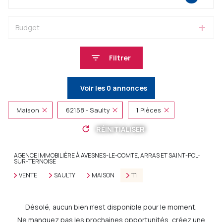
Budget
Filtrer
Voir les
0
annonces
Maison
62158 - Saulty
1 Pièces
RÉINITIALISER
AGENCE IMMOBILIÈRE À AVESNES-LE-COMTE, ARRAS ET SAINT-POL-
SUR-TERNOISE
VENTE
SAULTY
MAISON
T1
Désolé, aucun bien n'est disponible pour le moment.
Ne manquez pas les prochaines opportunités, créez une