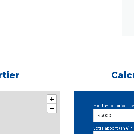
tier
Calc
+
Montant du crédit (e
−
Votre apport (en €) *