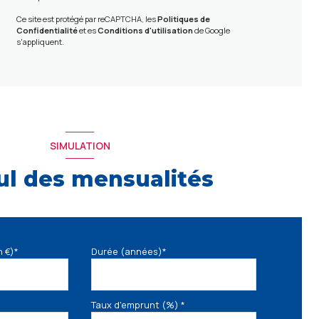
Ce site est protégé par reCAPTCHA, les
Politiques de
Confidentialité
et es
Conditions d'utilisation
de Google
s'appliquent.
SIMULATION
ul des mensualités
n €)*
Durée (années)*
Taux d'emprunt (%) *