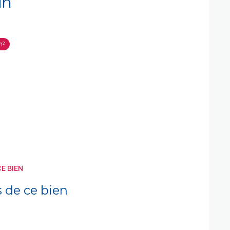
in
m²
E BIEN
s de ce bien