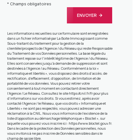
* Champs obligatoires
ENVOYER
Les informations recueillies sur ce formulaire sont enregistrées
dans un fichier informatisé par La Boite Immo agissant comme
Sous-traitant du traitement pour la gestion de la
clientèle/prospects de l'Agence / du Réseau qui reste Responsable
du Traitement de vos Données personnelles. La base légale du
traitement repose sur l'intérêt légitime de l'Agence / du Réseau.
Elles sont conservées jusqu'à demande de suppression et sont
destinées à l'Agence / au Réseau. Conformément à la loi «
informatique et libertés », vous disposez des droits d’accès, de
rectification, d’effacement, d’opposition, de limitation et de
portabilité de vos données. Vous pouvez retirer votre
consentement à tout moment en contactant directement
l’Agence / Le Réseau. Consultez le site
https://cnil.fr/fr
pour plus
d’informations sur vos droits. Si vous estimez, après avoir
contacté l'Agence / le Réseau, que vos droits « Informatique et
Libertés » ne sont pas respectés, vous pouvez adresser une
réclamation à la CNIL. Nous vous informons de l’existence de la
liste d'opposition au démarchage téléphonique « Bloctel », sur
laquelle vous pouvez vous inscrire ici :
https://www.bloctel.gouv.fr
.
Dans le cadre de la protection des Données personnelles, nous
vous invitons à ne pas inscrire de Données sensibles dans le
champ de saisie libre.