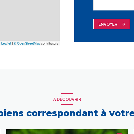
ENVOYER
Leaflet
|
© OpenStreetMap
contributors
A DÉCOUVRIR
 biens correspondant à votr