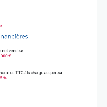
R
inancières
ix net vendeur
 000 €
noraires TTC à la charge acquéreur
,5 %