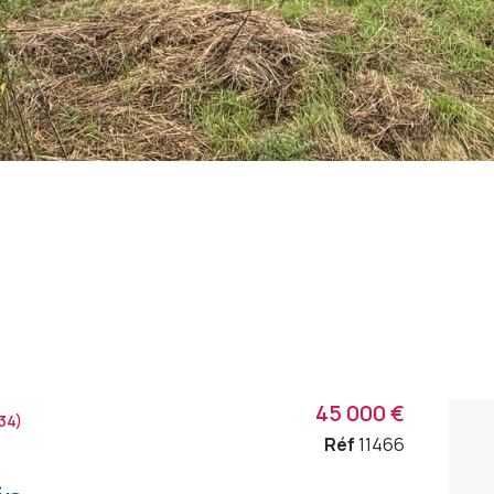
45 000 €
34)
Réf
11466