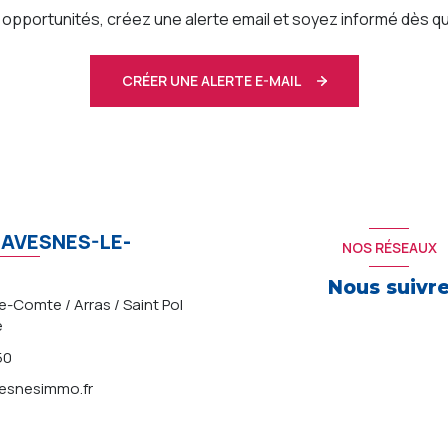
pportunités, créez une alerte email et soyez informé dès qu
CRÉER UNE ALERTE E-MAIL
AVESNES-LE-
NOS RÉSEAUX
Nous suivr
-Comte / Arras / Saint Pol
e
50
snesimmo.fr