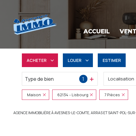
ACCUEIL
VEN
ACHETER
LOUER
ESTIMER
Type de bien
1
Localisation
Résidentiel
à l'année
Professionnel
Professionnel
Maison
62134 - Lisbourg
7 Pièces
AGENCE IMMOBILIÈRE À AVESNES-LE-COMTE, ARRAS ET SAINT-POL-SUR