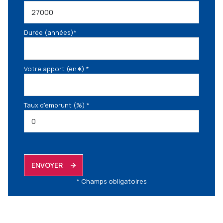
Durée (années)*
Votre apport (en €) *
Taux d'emprunt (%) *
ENVOYER
* Champs obligatoires