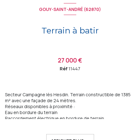
GOUY-SAINT-ANDRÉ (62870)
Terrain à batir
27 000 €
Réf
11447
Secteur Campagne lès Hesdin. Terrain constructible de 1385
m² avec une façade de 24 mètres.
Réseaux disponibles à proximité :
Eau en bordure du terrain
Raccordement électrique en bordure de terrain
Distribution de gaz de ville le long de la rue.
Fibre optique disponible
Ce terrain offre un cadre idéal pour concrétiser votre projet