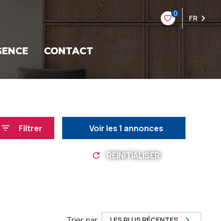
0
FR
GENCE
CONTACT
Filtrer
Voir les
1
annonces
RÉINITIALISER
Trier par
LES PLUS RÉCENTES