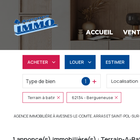
ACCUEIL
VEN
ACHETER
LOUER
ESTIMER
Type de bien
1
Localisation
Résidentiel
à l'année
Professionnel
Professionnel
Terrain à batir
62134 - Bergueneuse
AGENCE IMMOBILIÈRE À AVESNES-LE-COMTE, ARRAS ET SAINT-POL-SUR
1
annonce(s) immobilière(s) : Terrain-A-Ba