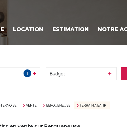
TE
LOCATION
ESTIMATION
NOTRE A
1
Budget
-TERNOISE
VENTE
BERGUENEUSE
TERRAIN A BATIR
tirs en vente sur Bergueneuse