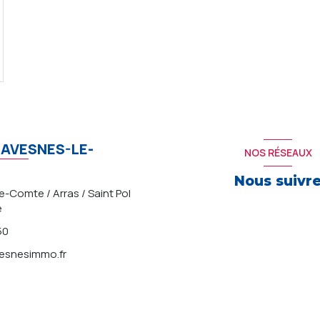
AVESNES-LE-
NOS RÉSEAUX
Nous suivr
-Comte / Arras / Saint Pol
e
50
snesimmo.fr