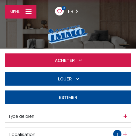
0
FR
MENU
ACHETER
Résidentiel
LOUER
Professionnel
à l'année
ESTIMER
Professionnel
Type de bien
Localisation
1