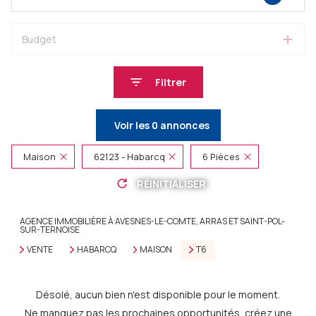
Budget
Filtrer
Voir les
0
annonces
Maison
62123 - Habarcq
6 Pièces
RÉINITIALISER
AGENCE IMMOBILIÈRE À AVESNES-LE-COMTE, ARRAS ET SAINT-POL-
SUR-TERNOISE
VENTE
HABARCQ
MAISON
T6
Désolé, aucun bien n'est disponible pour le moment.
Ne manquez pas les prochaines opportunités, créez une