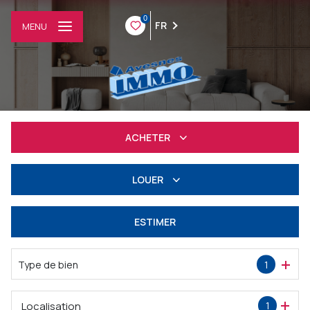
0
FR
MENU
ACHETER
Résidentiel
LOUER
Professionnel
à l'année
ESTIMER
Professionnel
Type de bien
1
Localisation
1