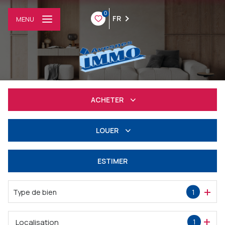
0
FR
MENU
ACHETER
Résidentiel
LOUER
Professionnel
à l'année
ESTIMER
Professionnel
Type de bien
1
Localisation
1