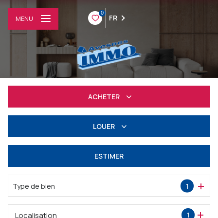
0
FR
MENU
ACHETER
Résidentiel
LOUER
Professionnel
à l'année
ESTIMER
Professionnel
Type de bien
1
Localisation
1