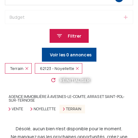
Budget
Filtrer
Voir les
0
annonces
Terrain
62123 - Noyellette
RÉINITIALISER
AGENCE IMMOBILIÈRE À AVESNES-LE-COMTE, ARRAS ET SAINT-POL-
SUR-TERNOISE
VENTE
NOYELLETTE
TERRAIN
Désolé, aucun bien n'est disponible pour le moment.
Ne manquez pas les prochaines opportunités, créez une