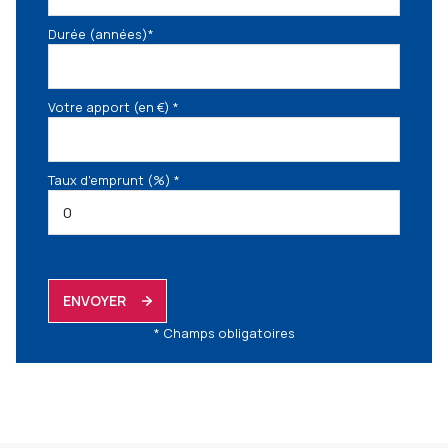
Durée (années)*
Votre apport (en €) *
Taux d'emprunt (%) *
ENVOYER
* Champs obligatoires