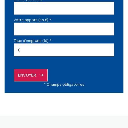
Votre apport (en €) *
Taux d'emprunt (%) *
ENVOYER
* Champs obligatoires