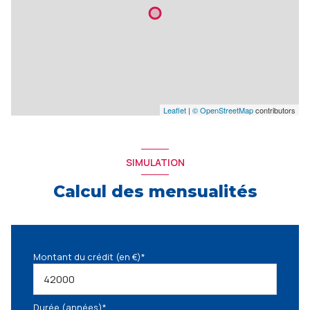
Leaflet
|
© OpenStreetMap
contributors
SIMULATION
Calcul des mensualités
Montant du crédit (en €)*
Durée (années)*