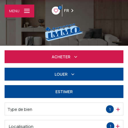
0
FR
MENU
ACHETER
Résidentiel
LOUER
Professionnel
à l'année
ESTIMER
Professionnel
Type de bien
1
Localisation
1