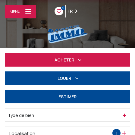
0
FR
MENU
ACHETER
Résidentiel
LOUER
Professionnel
à l'année
ESTIMER
Professionnel
Type de bien
Localisation
1