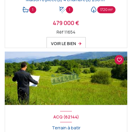
1
1
1720 m²
479 000 €
Réf 11654
VOIR LE BIEN
ACQ (62144)
Terrain à batir