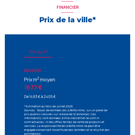
FINANCIER
Prix de la ville*
2
Prix au m
MAISON
2
Prix m
moyen
1677 €
De 1493 € à 2405 €
*Estimation au mois de Juillet 2026
Sources : Bases de données de La Boîte Immo, sur un panel de
prix publics calculés sur la base de 12 annonces. Ces
informations sont données à titre indicatif et ne sont ni
contractuelles, ni des offres fermes de vente de produits et
services. La responsabilité de la Boîte Immo ne peut être
engagée concernant l'exactitude des données et le résultat des
estimations.