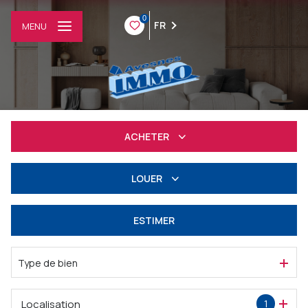
0
FR
MENU
ACHETER
Résidentiel
LOUER
Professionnel
à l'année
ESTIMER
Professionnel
Type de bien
Localisation
1