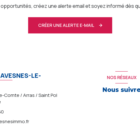
pportunités, créez une alerte email et soyez informé dès qu
CRÉER UNE ALERTE E-MAIL
AVESNES-LE-
NOS RÉSEAUX
Nous suivr
-Comte / Arras / Saint Pol
e
50
snesimmo.fr