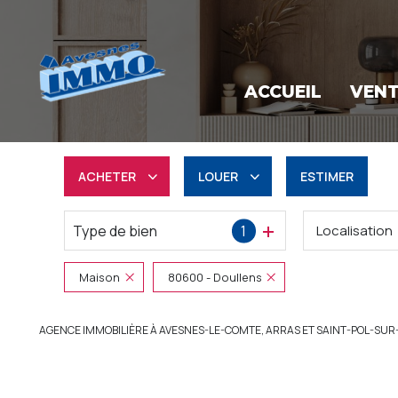
ACCUEIL
VEN
ACHETER
LOUER
ESTIMER
Type de bien
1
Localisation
Résidentiel
à l'année
Professionnel
Professionnel
Maison
80600 - Doullens
AGENCE IMMOBILIÈRE À AVESNES-LE-COMTE, ARRAS ET SAINT-POL-SUR