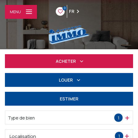
0
FR
MENU
ACHETER
Résidentiel
LOUER
Professionnel
à l'année
ESTIMER
Professionnel
Type de bien
1
Localisation
1