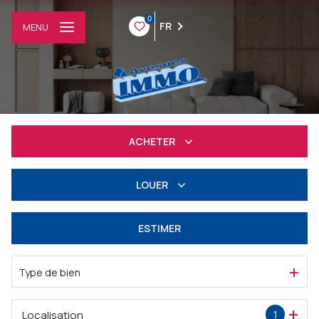
0
FR
MENU
ACHETER
Résidentiel
LOUER
Professionnel
à l'année
ESTIMER
Professionnel
Type de bien
Localisation
1