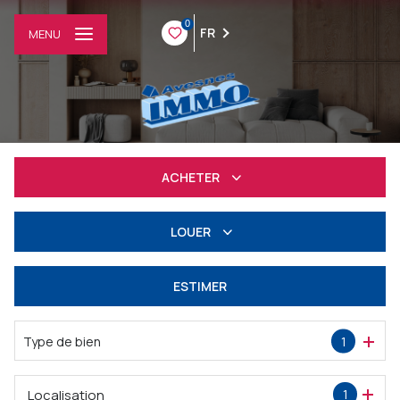
0
FR
MENU
ACHETER
Résidentiel
LOUER
Professionnel
à l'année
ESTIMER
Professionnel
Type de bien
1
Localisation
1