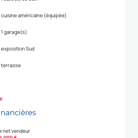
cuisine américaine (équipée)
1 garage(s)
exposition Sud
terrasse
R
inancières
ix net vendeur
4 000 €