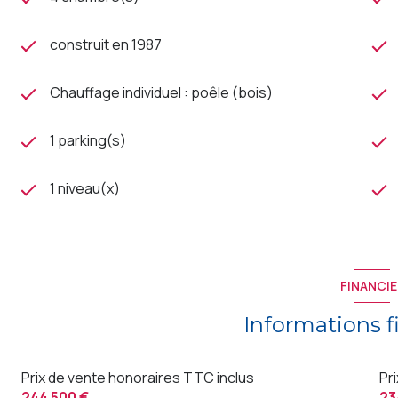
construit en 1987
Chauffage individuel : poêle (bois)
1 parking(s)
1 niveau(x)
FINANCIE
Informations f
Prix de vente honoraires TTC inclus
Pr
244 500 €
23