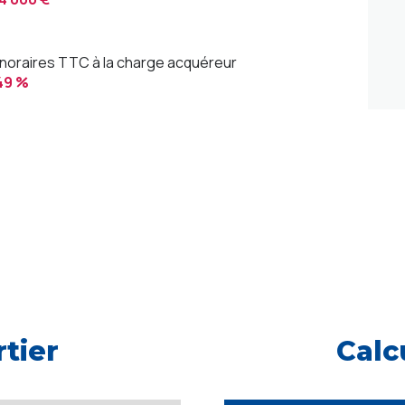
noraires TTC à la charge acquéreur
49 %
tier
Calc