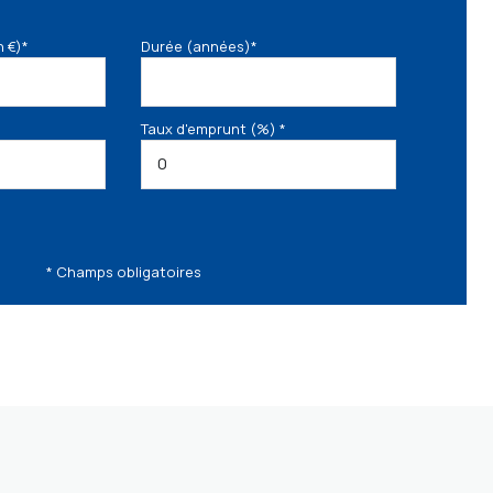
n €)*
Durée (années)*
Taux d'emprunt (%) *
* Champs obligatoires