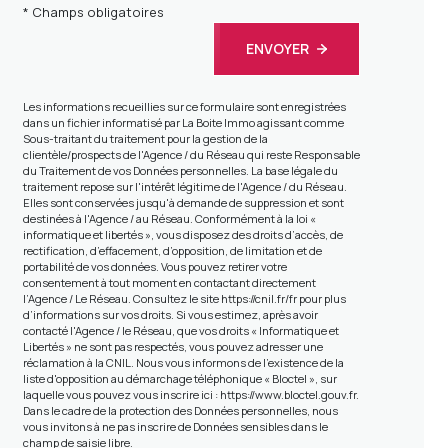
* Champs obligatoires
ENVOYER
Les informations recueillies sur ce formulaire sont enregistrées
dans un fichier informatisé par La Boite Immo agissant comme
Sous-traitant du traitement pour la gestion de la
clientèle/prospects de l'Agence / du Réseau qui reste Responsable
du Traitement de vos Données personnelles. La base légale du
traitement repose sur l'intérêt légitime de l'Agence / du Réseau.
Elles sont conservées jusqu'à demande de suppression et sont
destinées à l'Agence / au Réseau. Conformément à la loi «
informatique et libertés », vous disposez des droits d’accès, de
rectification, d’effacement, d’opposition, de limitation et de
portabilité de vos données. Vous pouvez retirer votre
consentement à tout moment en contactant directement
l’Agence / Le Réseau. Consultez le site
https://cnil.fr/fr
pour plus
d’informations sur vos droits. Si vous estimez, après avoir
contacté l'Agence / le Réseau, que vos droits « Informatique et
Libertés » ne sont pas respectés, vous pouvez adresser une
réclamation à la CNIL. Nous vous informons de l’existence de la
liste d'opposition au démarchage téléphonique « Bloctel », sur
laquelle vous pouvez vous inscrire ici :
https://www.bloctel.gouv.fr
.
Dans le cadre de la protection des Données personnelles, nous
vous invitons à ne pas inscrire de Données sensibles dans le
champ de saisie libre.