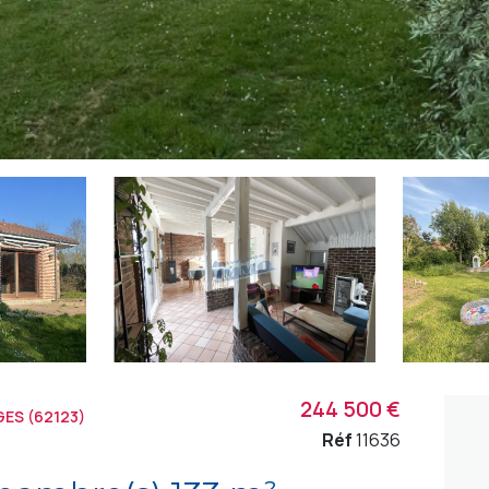
244 500 €
ES (62123)
Réf
11636