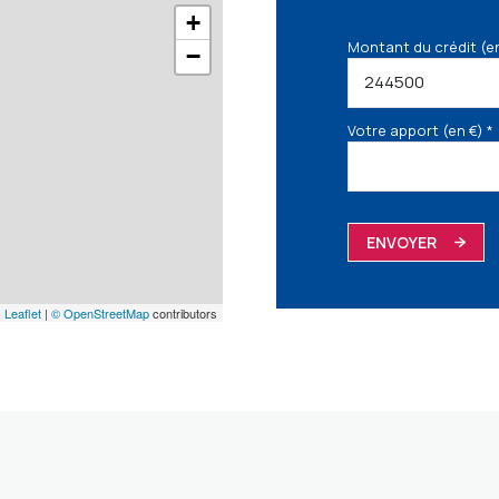
+
Montant du crédit (e
−
Votre apport (en €) *
ENVOYER
Leaflet
|
© OpenStreetMap
contributors