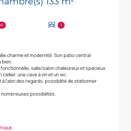
Maison 7 pièce(s) 4 chambre(s) 133 m²
m²
1
llie charme et modernité. Son patio central
 bien.
fonctionnelle, salle/salon chaleureux et spacieux
cellier, une cave à vin et un wc.
à l'abri des regards, possibilité de stationner
e nombreuses possibilités.
TIQUE