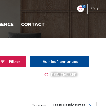
0
FR
GENCE
CONTACT
Filtrer
Voir les
1
annonces
RÉINITIALISER
Trier par
LES PLUS RÉCENTES