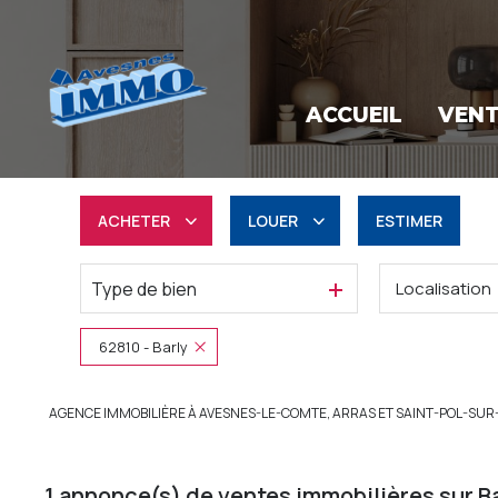
ACCUEIL
VEN
ACHETER
LOUER
ESTIMER
Type de bien
Localisation
Résidentiel
à l'année
Professionnel
Professionnel
62810 - Barly
AGENCE IMMOBILIÈRE À AVESNES-LE-COMTE, ARRAS ET SAINT-POL-SUR
1
annonce(s) de ventes immobilières sur B