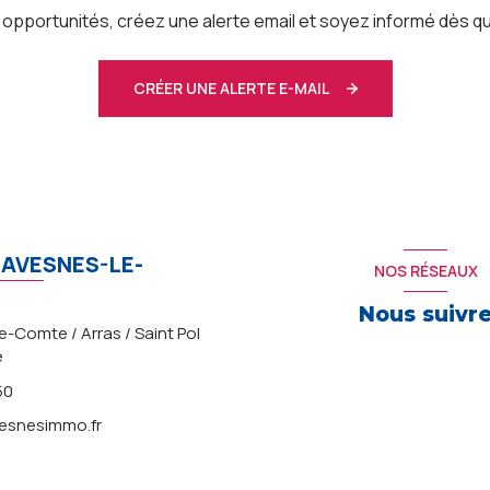
pportunités, créez une alerte email et soyez informé dès qu
CRÉER UNE ALERTE E-MAIL
AVESNES-LE-
NOS RÉSEAUX
Nous suivr
-Comte / Arras / Saint Pol
e
50
snesimmo.fr