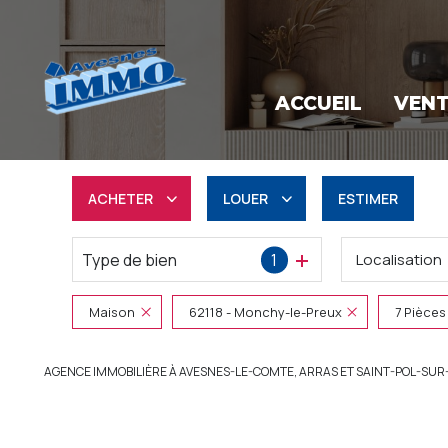
ACCUEIL
VEN
ACHETER
LOUER
ESTIMER
Type de bien
1
Localisation
Résidentiel
à l'année
Professionnel
Professionnel
Maison
62118 - Monchy-le-Preux
7 Pièces
AGENCE IMMOBILIÈRE À AVESNES-LE-COMTE, ARRAS ET SAINT-POL-SUR