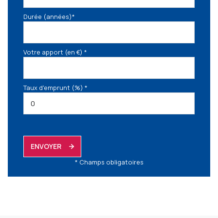
Durée (années)*
Votre apport (en €) *
Taux d'emprunt (%) *
ENVOYER
* Champs obligatoires