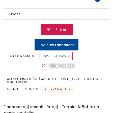
Budget
Filtrer
Voir les
1
annonces
Terrain à batir
62760 - Halloy
RÉINITIALISER
AGENCE IMMOBILIÈRE À AVESNES-LE-COMTE, ARRAS ET SAINT-POL-
SUR-TERNOISE
VENTE
HALLOY
TERRAIN A BATIR
1
annonce(s) immobilière(s) : Terrain-A-Batirs en
vente sur Halloy