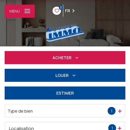
0
FR
MENU
ACHETER
Résidentiel
LOUER
Professionnel
à l'année
ESTIMER
Professionnel
Type de bien
1
Localisation
1