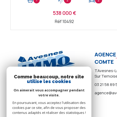
1
2
2
538 000 €
Réf 10492
VOIR LE BIEN
AGENCE 
COMTE
TAvesnes-Le
Sur Ternois
Comme beaucoup, notre site
utilise les cookies
03 21 58 89 
On aimerait vous accompagner pendant
agence@ave
votre visite.
En poursuivant, vous acceptez l'utilisation des
cookies par ce site, afin de vous proposer des
contenus adaptés et réaliser des statistiques !