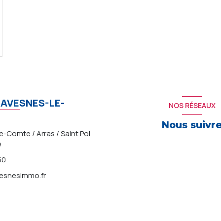
AVESNES-LE-
NOS RÉSEAUX
Nous suivr
-Comte / Arras / Saint Pol
e
50
snesimmo.fr