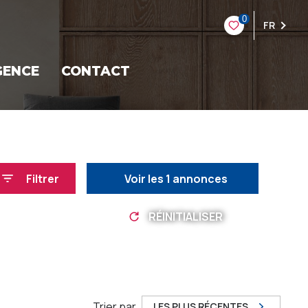
0
FR
GENCE
CONTACT
Filtrer
Voir les
1
annonces
RÉINITIALISER
Trier par
LES PLUS RÉCENTES