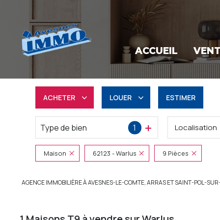
ACCUEIL
VEN
ACHETER
LOUER
ESTIMER
Type de bien
1
Localisation
Résidentiel
à l'année
Professionnel
Professionnel
Maison
62123 - Warlus
9 Pièces
AGENCE IMMOBILIÈRE À AVESNES-LE-COMTE, ARRAS ET SAINT-POL-SUR
1
Maisons T9 à vendre sur Warlus