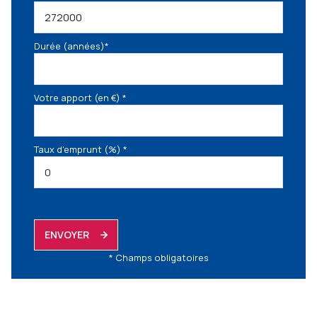
Durée (années)*
Votre apport (en €) *
Taux d'emprunt (%) *
ENVOYER
* Champs obligatoires