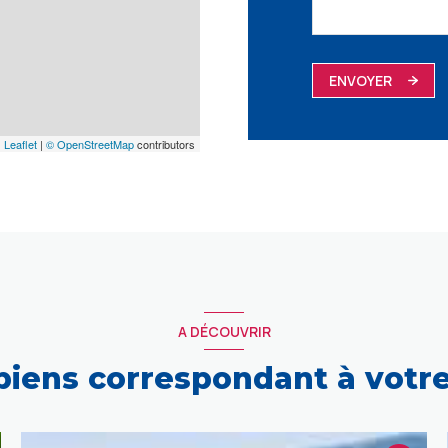
ENVOYER
Leaflet
|
© OpenStreetMap
contributors
A DÉCOUVRIR
 biens correspondant à votr