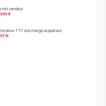
ix net vendeur
 000 €
noraires TTC à la charge acquéreur
,53 %