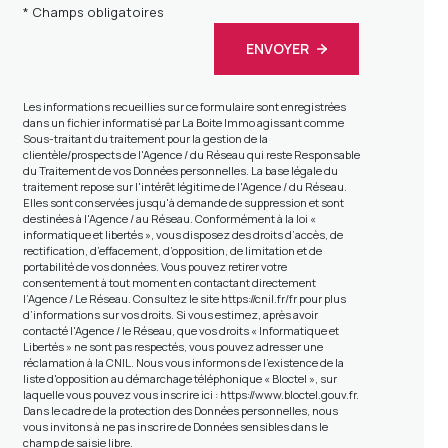
* Champs obligatoires
ENVOYER
Les informations recueillies sur ce formulaire sont enregistrées
dans un fichier informatisé par La Boite Immo agissant comme
Sous-traitant du traitement pour la gestion de la
clientèle/prospects de l'Agence / du Réseau qui reste Responsable
du Traitement de vos Données personnelles. La base légale du
traitement repose sur l'intérêt légitime de l'Agence / du Réseau.
Elles sont conservées jusqu'à demande de suppression et sont
destinées à l'Agence / au Réseau. Conformément à la loi «
informatique et libertés », vous disposez des droits d’accès, de
rectification, d’effacement, d’opposition, de limitation et de
portabilité de vos données. Vous pouvez retirer votre
consentement à tout moment en contactant directement
l’Agence / Le Réseau. Consultez le site
https://cnil.fr/fr
pour plus
d’informations sur vos droits. Si vous estimez, après avoir
contacté l'Agence / le Réseau, que vos droits « Informatique et
Libertés » ne sont pas respectés, vous pouvez adresser une
réclamation à la CNIL. Nous vous informons de l’existence de la
liste d'opposition au démarchage téléphonique « Bloctel », sur
laquelle vous pouvez vous inscrire ici :
https://www.bloctel.gouv.fr
.
Dans le cadre de la protection des Données personnelles, nous
vous invitons à ne pas inscrire de Données sensibles dans le
champ de saisie libre.