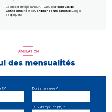
Ce site est protégé par reCAPTCHA, les
Politiques de
Confidentialité
et es
Conditions d'utilisation
de Google
s'appliquent.
SIMULATION
ul des mensualités
n €)*
Durée (années)*
Taux d'emprunt (%) *