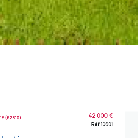
42 000 €
E (62810)
Réf
10601