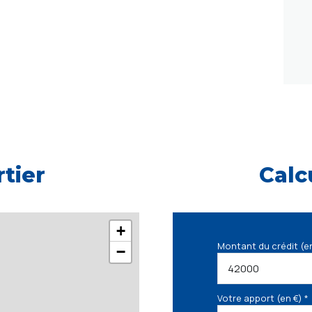
tier
Calc
+
Montant du crédit (e
−
Votre apport (en €) *