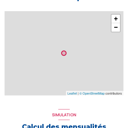
+
−
Leaflet
|
© OpenStreetMap
contributors
SIMULATION
Calcul des mensualités