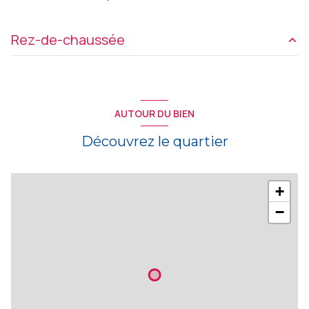
Rez-de-chaussée
entrée
2.59 m²
bureau
43.14 m²
AUTOUR DU BIEN
bureau
24.55 m²
Découvrez le quartier
bureau
14.49 m²
bureau
23.84 m²
+
sanitaire
2.68 m²
−
WC
1.32 m²
Chaufferie
5.90 m²
debarras
8.23 m²
dégagement 1
9.38 m²