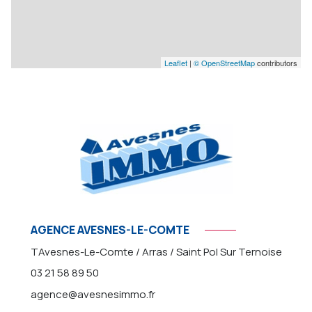
dégagement 1
9.38 m²
dégagement 2
1.10 m²
Leaflet
|
© OpenStreetMap
contributors
AGENCE AVESNES-LE-COMTE
TAvesnes-Le-Comte / Arras / Saint Pol Sur Ternoise
03 21 58 89 50
agence@avesnesimmo.fr