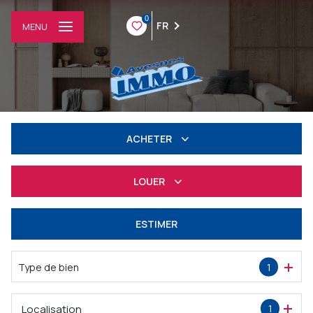
0
FR
MENU
ACHETER
Résidentiel
LOUER
Professionnel
à l'année
ESTIMER
Professionnel
Type de bien
1
Localisation
1