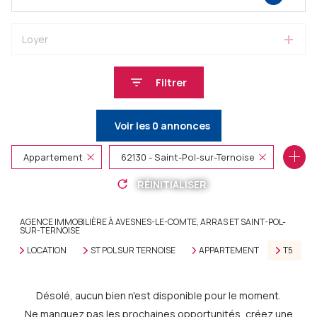
Loyer
Filtrer
Voir les
0
annonces
Appartement
62130 - Saint-Pol-sur-Ternoise
RÉINITIALISER
5 Pièces
AGENCE IMMOBILIÈRE À AVESNES-LE-COMTE, ARRAS ET SAINT-POL-
SUR-TERNOISE
LOCATION
ST POL SUR TERNOISE
APPARTEMENT
T5
Désolé, aucun bien n'est disponible pour le moment.
Ne manquez pas les prochaines opportunités, créez une