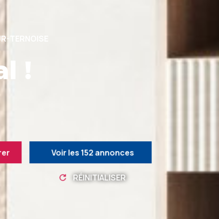
UR-TERNOISE
l !
rer
Voir les
152
annonces
RÉINITIALISER