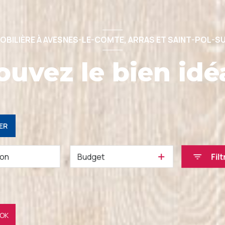
OBILIÈRE À AVESNES-LE-COMTE, ARRAS ET SAINT-POL-S
ouvez le bien idéa
ER
Budget
Filt
OK