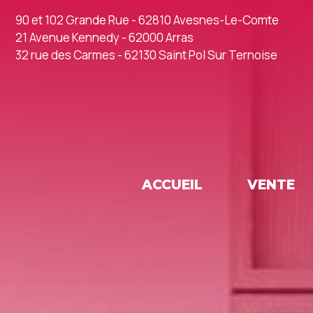
90 et 102 Grande Rue - 62810 Avesnes-Le-Comte
21 Avenue Kennedy - 62000 Arras
32 rue des Carmes - 62130 Saint Pol Sur Ternoise
ACCUEIL
VENTE