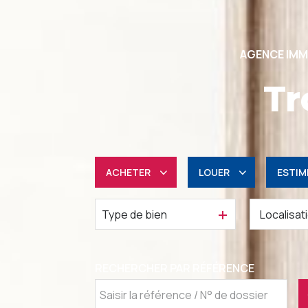
AGENCE IMM
Tr
ACHETER
LOUER
ESTIM
Type de bien
Résidentiel
à l'année
Professionnel
Professionnel
RECHERCHER PAR RÉFÉRENCE