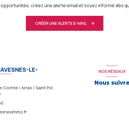
pportunités, créez une alerte email et soyez informé dès qu
CRÉER UNE ALERTE E-MAIL
AVESNES-LE-
NOS RÉSEAUX
Nous suivr
-Comte / Arras / Saint Pol
e
50
snesimmo.fr