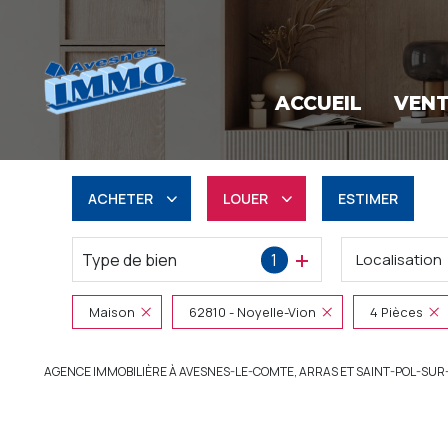
ACCUEIL
VEN
ACHETER
LOUER
ESTIMER
Type de bien
1
Localisation
Résidentiel
à l'année
Professionnel
Professionnel
Maison
62810 - Noyelle-Vion
4 Pièces
AGENCE IMMOBILIÈRE À AVESNES-LE-COMTE, ARRAS ET SAINT-POL-SUR