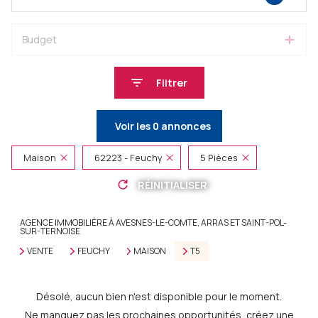
Budget
Filtrer
Voir les
0
annonces
Maison
62223 - Feuchy
5 Pièces
RÉINITIALISER
AGENCE IMMOBILIÈRE À AVESNES-LE-COMTE, ARRAS ET SAINT-POL-
SUR-TERNOISE
VENTE
FEUCHY
MAISON
T5
Désolé, aucun bien n'est disponible pour le moment.
Ne manquez pas les prochaines opportunités, créez une