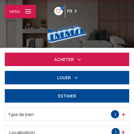
0
FR
MENU
ACHETER
Résidentiel
LOUER
Professionnel
à l'année
ESTIMER
Professionnel
Type de bien
1
Localisation
1