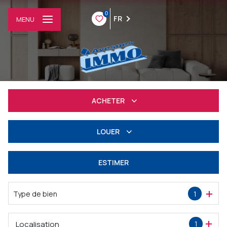
0
FR
MENU
ACHETER
Résidentiel
LOUER
Professionnel
à l'année
ESTIMER
Professionnel
Type de bien
1
Localisation
1