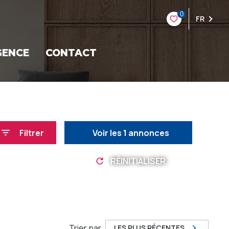
0
FR
GENCE
CONTACT
Filtrer
Voir les
1
annonces
RÉINITIALISER
Trier par
LES PLUS RÉCENTES