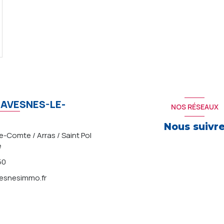
AVESNES-LE-
NOS RÉSEAUX
Nous suivr
-Comte / Arras / Saint Pol
e
50
snesimmo.fr