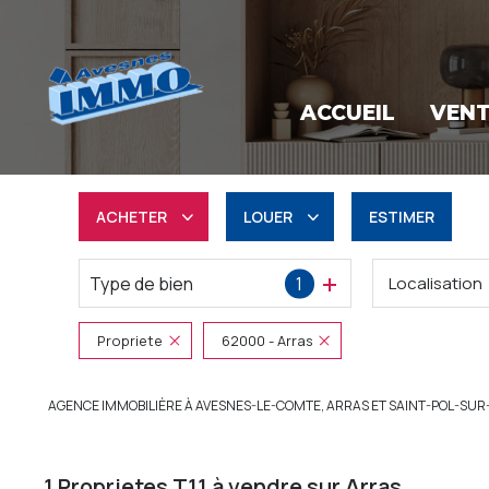
ACCUEIL
VEN
ACHETER
LOUER
ESTIMER
Type de bien
1
Localisation
Résidentiel
à l'année
Professionnel
Professionnel
Propriete
62000 - Arras
AGENCE IMMOBILIÈRE À AVESNES-LE-COMTE, ARRAS ET SAINT-POL-SUR
1
Proprietes T11 à vendre sur Arras