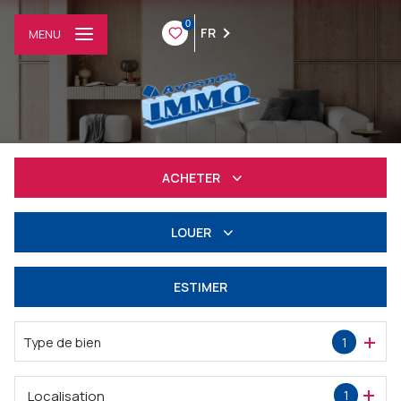
0
FR
MENU
ACHETER
Résidentiel
LOUER
Professionnel
à l'année
ESTIMER
Professionnel
Type de bien
1
Localisation
1