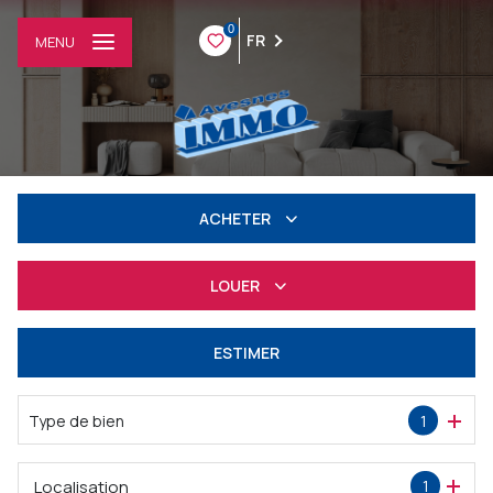
0
FR
MENU
ACHETER
Résidentiel
LOUER
Professionnel
à l'année
ESTIMER
Professionnel
Type de bien
1
Localisation
1